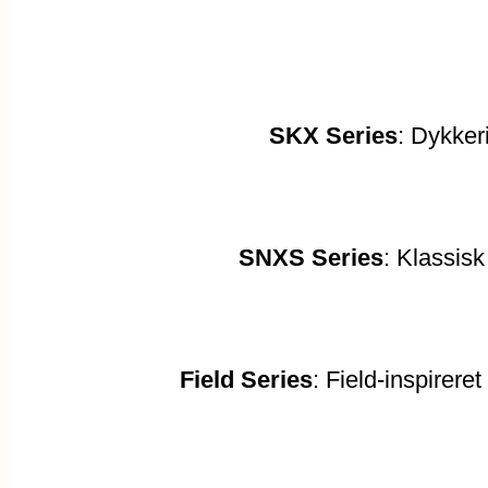
SKX Series
: Dykkeri
SNXS Series
: Klassis
Field Series
: Field-inspirer