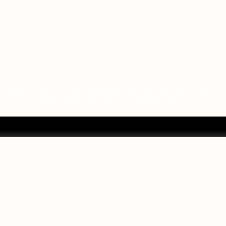
Seiko Prospex 1965 Heritage Diver’s Watch Seiko Diver’s
Watch 60th Anniversary Limited Edition