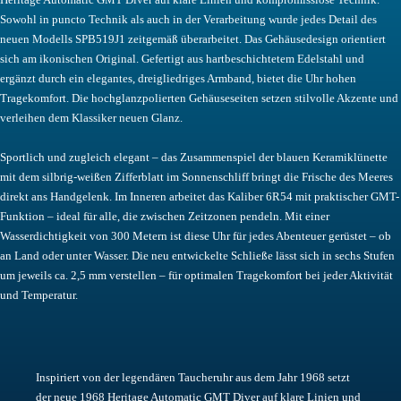
Sowohl in puncto Technik als auch in der Verarbeitung wurde jedes Detail des
neuen Modells SPB519J1 zeitgemäß überarbeitet. Das Gehäusedesign orientiert
sich am ikonischen Original. Gefertigt aus hartbeschichtetem Edelstahl und
ergänzt durch ein elegantes, dreigliedriges Armband, bietet die Uhr hohen
Tragekomfort. Die hochglanzpolierten Gehäuseseiten setzen stilvolle Akzente und
verleihen dem Klassiker neuen Glanz.
Sportlich und zugleich elegant – das Zusammenspiel der blauen Keramiklünette
mit dem silbrig-weißen Zifferblatt im Sonnenschliff bringt die Frische des Meeres
direkt ans Handgelenk. Im Inneren arbeitet das Kaliber 6R54 mit praktischer GMT-
Funktion – ideal für alle, die zwischen Zeitzonen pendeln. Mit einer
Wasserdichtigkeit von 300 Metern ist diese Uhr für jedes Abenteuer gerüstet – ob
an Land oder unter Wasser. Die neu entwickelte Schließe lässt sich in sechs Stufen
um jeweils ca. 2,5 mm verstellen – für optimalen Tragekomfort bei jeder Aktivität
und Temperatur.
Inspiriert von der legendären Taucheruhr aus dem Jahr 1968 setzt
der neue 1968 Heritage Automatic GMT Diver auf klare Linien und