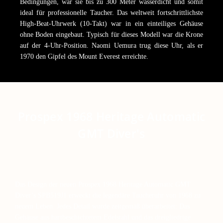
Bedingungen, war sie bis zu 300 Meter wasserdicht und somit
ideal für professionelle Taucher. Das weltweit fortschrittlichste
High-Beat-Uhrwerk (10-Takt) war in ein einteiliges Gehäuse
ohne Boden eingebaut. Typisch für dieses Modell war die Krone
auf der 4-Uhr-Position. Naomi Uemura trug diese Uhr, als er
1970 den Gipfel des Mount Everest erreichte.
Prospex 1968 Heritage Automatic
GMT Diver's
Das Design der neuen Prospex 1968 Heritage Automatic GMT
Diver’s SPB519J1 erweckt die legendäre Taucheruhr von 1968 zu
neuem Leben. Jedes Detail wurde zeitgemäß überarbeitet: Das
Gehäuse aus hartbeschichtetem Edelstahl und das dreigliedrige