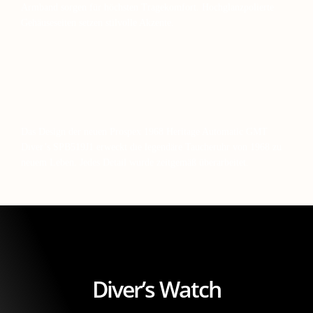
Armband sorgen für höchsten Tragekomfort. Hochglanzpolierte
Gehäuseseiten setzen stilvolle Akzente.
Das Design der neuen Prospex 1968 Heritage Automatic GMT
Diver’s SPB519J1 erweckt die legendäre Taucheruhr von 1968 zu
neuem Leben. Jedes Detail wurde zeitgemäß überarbeitet.
Diver’s Watch